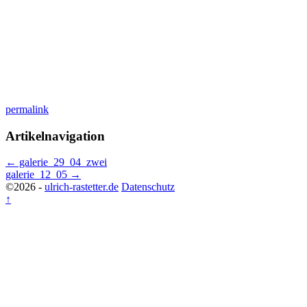
permalink
Artikelnavigation
←
galerie_29_04_zwei
galerie_12_05
→
©2026 -
ulrich-rastetter.de
Datenschutz
↑