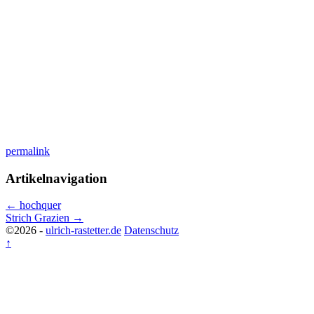
permalink
Artikelnavigation
←
hochquer
Strich Grazien
→
©2026 -
ulrich-rastetter.de
Datenschutz
↑