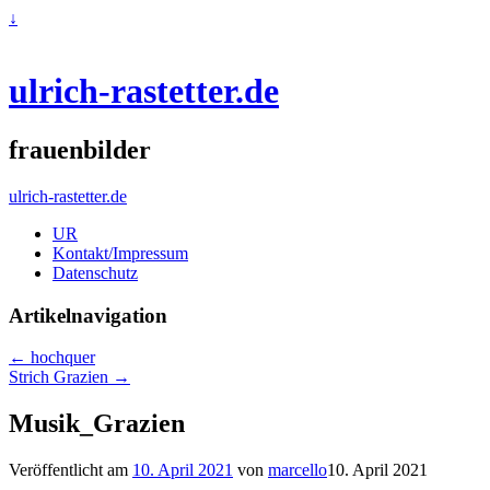
↓
ulrich-rastetter.de
frauenbilder
ulrich-rastetter.de
UR
Kontakt/Impressum
Datenschutz
Artikelnavigation
←
hochquer
Strich Grazien
→
Musik_Grazien
Veröffentlicht am
10. April 2021
von
marcello
10. April 2021